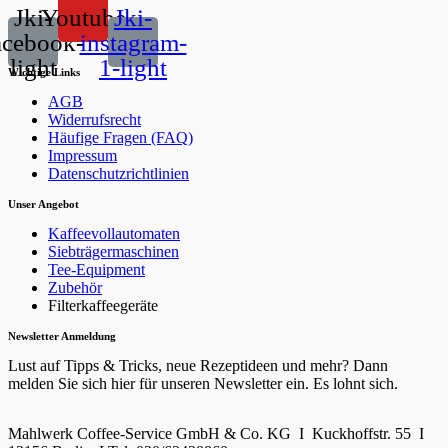
Jki-
Youtube
Jki-
acebook-
instagram-
light
1-light
Wichtige Links
AGB
Widerrufsrecht
Häufige Fragen (FAQ)
Impressum
Datenschutzrichtlinien
Unser Angebot
Kaffeevollautomaten
Siebträgermaschinen
Tee-Equipment
Zubehör
Filterkaffeegeräte
Newsletter Anmeldung
Lust auf Tipps & Tricks, neue Rezeptideen und mehr? Dann
melden Sie sich hier für unseren Newsletter ein. Es lohnt sich.
Mahlwerk Coffee-Service GmbH & Co. KG I Kuckhoffstr. 55 I